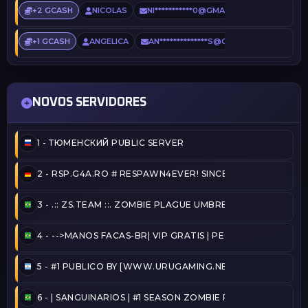
+2 GCASH
NICOLAS
NI***********0@GMAIL.COM
1 DIA AT
+1 GCASH
ANGELICA
AN**************S@GMAIL.COM
1 DI
NOVOS SERVIDORES
1 -
ТЮМЕНСКИЙ PUBLIC SERVER
2 -
RSP.G4A.RO # RESPAWN4EVER! SINCE 2020!
3 -
.:: ZS.TEAM ::. ZOMBIE PLAGUE UMBRELLA [VIP-FREE] 
4 -
-->MANOS FACAS-BR| VIP GRATIS | PEGA BANDEIRA - TA
5 -
#1 PUBLICO BY [WWW.URUGAMING.NET]
6 -
| SANGUINARIOS | #1 SEASON ZOMBIE PLAGUE@2026/