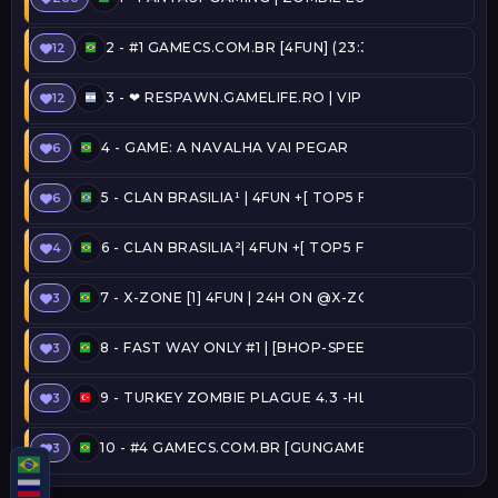
2 -
#1 GAMECS.COM.BR [4FUN] (23:36) @SERVERSBR
12
3 -
❤ RESPAWN.GAMELIFE.RO | VIP FREE | STEAM ON 
12
4 -
GAME: A NAVALHA VAI PEGAR
6
5 -
CLAN BRASILIA¹ | 4FUN +[ TOP5 FREE ADMIN + C
6
6 -
CLAN BRASILIA²| 4FUN +[ TOP5 FREE ADMIN + CO
4
7 -
X-ZONE [1] 4FUN | 24H ON @X-ZONE
3
8 -
FAST WAY ONLY #1 | [BHOP-SPEEDRUN] [TOP15, 
3
9 -
TURKEY ZOMBIE PLAGUE 4.3 -HLPLAYER.COM
3
10 -
#4 GAMECS.COM.BR [GUNGAME] (3:19) @SERVER
3