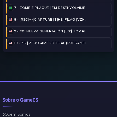
7 -
ZOMBIE PLAGUE | EM DESENVOLVIMENTO
8 -
[RSC]~>[C]APTURE [T]HE [F]LAG [VZNLA]
9 -
#01 NUEVA GENERACIÓN | 50$ TOP REINICIADO
10 -
ZG | ZEUSGAMES OFICIAL (PREGAMER)
Sobre o GameCS
Quem Somos