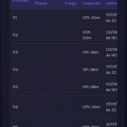
Posição
Player
Frags
Jogando
online
17/07/2026
111
mAtt*10
228
07h 30m
às 22:24
00h
02/08/202
112
Appollus;*
225
03m
às 16:59
02/08/202
113
ChaCaL
225
01h 36m
às 16:59
17/07/2026
114
BoRginN'
222
13h 28m
às 22:24
Feijão com
02/08/202
115
220
01h 58m
Farinha UwU
às 16:59
ZAFFE -
17/07/2026
116
PAUSE P
219
07h 09m
às 22:24
CIGARRO
21/07/2026