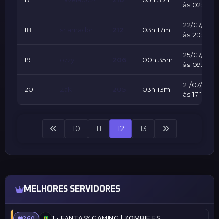
117
Favelado24h
216
05h 39m
às 02:06
22/07/202
118
sr amador
212
03h 17m
às 20:48
25/07/202
119
ozzy
206
00h 35m
às 09:58
21/07/2026
120
Zak
205
03h 13m
às 17:18
10
11
12
13
MELHORES SERVIDORES
1 -
FANTASY GAMING | ZOMBIE ESCAPE | FREEVIP
260