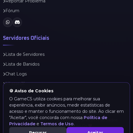
Reportar Problema
Fórum
Servidores Oficiais
Lista de Servidores
Lista de Banidos
Chat Logs
HLstatsX
🍪 Aviso de Cookies
O GameCS utiliza cookies para melhorar sua
experiência, exibir anúncios, medir estatísticas de
acesso e manter o funcionamento do site. Ao clicar em
Distribuído por
www.hst.srv.br
"Aceitar", você concorda com nossa
Política de
GameCS © 2022 - 2026 - Todos os direitos reservados
Privacidade
e
Termos de Uso
.
Desenvolvido por bILOs
Recusar
Aceitar