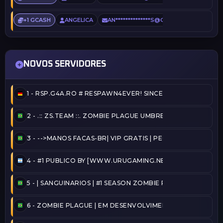
+1 GCASH
ANGELICA
AN**************S@GMAIL.COM
2 DI
NOVOS SERVIDORES
1 -
RSP.G4A.RO # RESPAWN4EVER! SINCE 2020!
2 -
.:: ZS.TEAM ::. ZOMBIE PLAGUE UMBRELLA [VIP-FREE] 
3 -
-->MANOS FACAS-BR| VIP GRATIS | PEGA BANDEIRA - TA
4 -
#1 PUBLICO BY [WWW.URUGAMING.NET]
5 -
| SANGUINARIOS | #1 SEASON ZOMBIE PLAGUE@2026/
6 -
ZOMBIE PLAGUE | EM DESENVOLVIMENTO