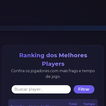
Ranking dos Melhores
Players
Confira os jogadores com mais frags e tempo
de jogo.
Filtrar
Total
Tempo
Ú