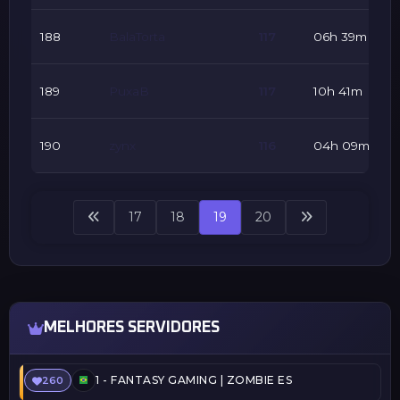
0
188
BalaTorta
117
06h 39m
às
0
189
PuxaB
117
10h 41m
às
2
190
zynx
116
04h 09m
às
17
18
19
20
MELHORES SERVIDORES
1 -
FANTASY GAMING | ZOMBIE ESCAPE | FREEVIP
260