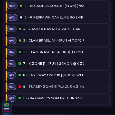
2 -
#1 GAMECS.COM.BR [4FUN] (7:59) @SERVERSBR.
12
3 -
❤ RESPAWN.GAMELIFE.RO | VIP FREE | STEAM ON 
12
4 -
GAME: A NAVALHA VAI PEGAR
6
5 -
CLAN BRASILIA¹ | 4FUN +[ TOP5 FREE ADMIN + C
6
6 -
CLAN BRASILIA²| 4FUN +[ TOP5 FREE ADMIN + CO
4
7 -
X-ZONE [1] 4FUN | 24H ON @X-ZONE
3
8 -
FAST WAY ONLY #1 | [BHOP-SPEEDRUN] [TOP15, 
3
9 -
TURKEY ZOMBIE PLAGUE 4.3 -HLPLAYER.COM
3
10 -
#4 GAMECS.COM.BR [GUNGAME] (43:41) @SERVE
3