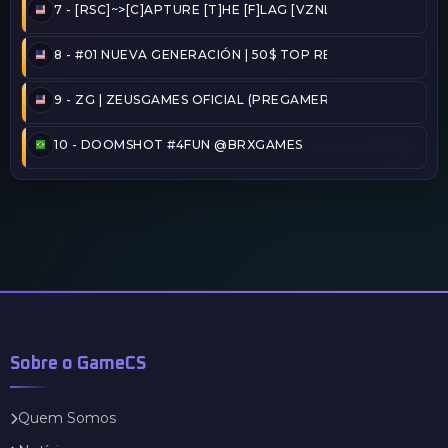
7 -
[RSC]~>[C]APTURE [T]HE [F]LAG [VZNLA]
8 -
#01 NUEVA GENERACIÓN | 50$ TOP REINICIADO
9 -
ZG | ZEUSGAMES OFICIAL (PREGAMER)
10 -
DOOMSHOT #4FUN @BRXGAMES
Sobre o GameCS
Quem Somos