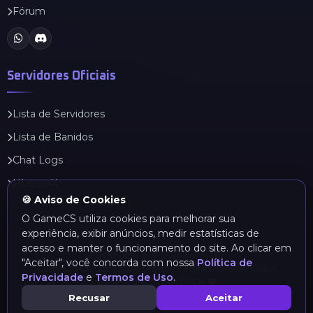
Fórum
Servidores Oficiais
Lista de Servidores
Lista de Banidos
Chat Logs
HLstatsX
🍪 Aviso de Cookies
O GameCS utiliza cookies para melhorar sua
experiência, exibir anúncios, medir estatísticas de
acesso e manter o funcionamento do site. Ao clicar em
Distribuído por
www.hst.srv.br
"Aceitar", você concorda com nossa
Política de
GameCS © 2022 - 2026 - Todos os direitos reservados
Privacidade
e
Termos de Uso
.
Desenvolvido por bILOs
Recusar
Aceitar