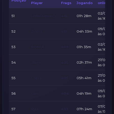
Posição
Player
Frags
Jogando
online
02/08/2
51
LittleCxspian_-
415
01h 28m
às 16:59
09/08/2
52
Zmora
415
04h 33m
às 00:53
02/08/2
53
BORLA
405
01h 35m
às 16:59
27/07/20
54
s1lent
405
02h 37m
às 04:34
27/07/20
55
Cobra
405
05h 41m
às 04:34
09/08/2
56
Cielo
404
04h 19m
às 00:53
07/08/20
57
Ryu
403
07h 24m
às 17:44