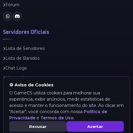
Fórum
Servidores Oficiais
Lista de Servidores
Lista de Banidos
Chat Logs
HLstatsX
🍪 Aviso de Cookies
O GameCS utiliza cookies para melhorar sua
experiência, exibir anúncios, medir estatísticas de
acesso e manter o funcionamento do site. Ao clicar em
Distribuído por
www.hst.srv.br
"Aceitar", você concorda com nossa
Política de
GameCS © 2022 - 2026 - Todos os direitos reservados
Privacidade
e
Termos de Uso
.
Desenvolvido por bILOs
Recusar
Aceitar