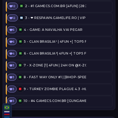
2 -
#1 GAMECS.COM.BR [4FUN] (28:30) @SERVERSBR
12
3 -
❤ RESPAWN.GAMELIFE.RO | VIP FREE | STEAM ON 
12
4 -
GAME: A NAVALHA VAI PEGAR
6
5 -
CLAN BRASILIA¹ | 4FUN +[ TOP5 FREE ADMIN + C
6
6 -
CLAN BRASILIA²| 4FUN +[ TOP5 FREE ADMIN + CO
4
7 -
X-ZONE [1] 4FUN | 24H ON @X-ZONE
3
8 -
FAST WAY ONLY #1 | [BHOP-SPEEDRUN] [TOP15, 
3
9 -
TURKEY ZOMBIE PLAGUE 4.3 -HLPLAYER.COM
3
10 -
#4 GAMECS.COM.BR [GUNGAME] (25:28) @SERVE
3