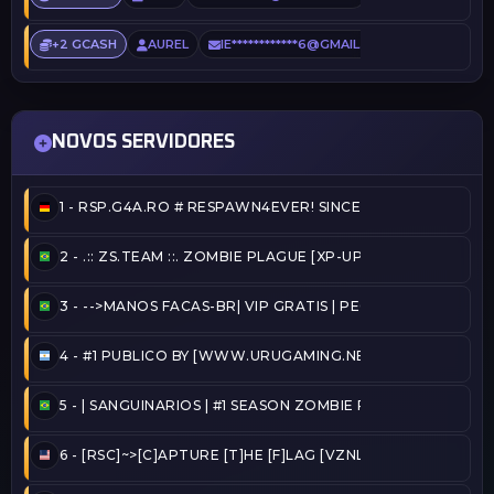
+2 GCASH
AUREL
IE************6@GMAIL.COM
2 DIAS A
NOVOS SERVIDORES
1 -
RSP.G4A.RO # RESPAWN4EVER! SINCE 2020!
2 -
.:: ZS.TEAM ::. ZOMBIE PLAGUE [XP-UPGRADES] @ZSTE
3 -
-->MANOS FACAS-BR| VIP GRATIS | PEGA BANDEIRA - TA
4 -
#1 PUBLICO BY [WWW.URUGAMING.NET]
5 -
| SANGUINARIOS | #1 SEASON ZOMBIE PLAGUE@2026/
6 -
[RSC]~>[C]APTURE [T]HE [F]LAG [VZNLA]