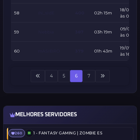
18/07/20
58
iN_sIdE
400
02h 15m
às 09:59
09/08/2
59
Nebbia
387
03h 19m
às 00:53
19/07/20
60
mASIBRO
379
01h 43m
às 16:49
4
5
6
7
MELHORES SERVIDORES
1 -
FANTASY GAMING | ZOMBIE ESCAPE | FREEVIP
260