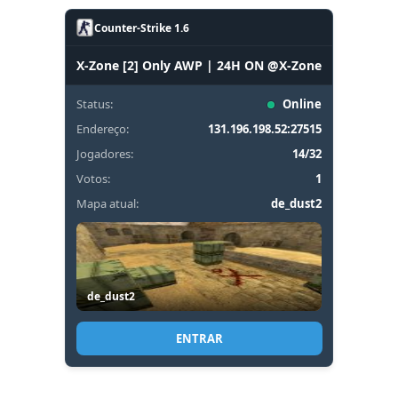
Counter-Strike 1.6
X-Zone [2] Only AWP | 24H ON @X-Zone
Status:
Online
Endereço:
131.196.198.52:27515
Jogadores:
14/32
Votos:
1
Mapa atual:
de_dust2
de_dust2
ENTRAR