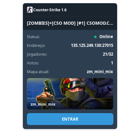
Counter-Strike 1.6
[ZOMBIES]+[CSO MOD] [#1] CSOMOD.COM [since 2012]
Status:
Online
Endereço:
135.125.249.130:27015
Jogadores:
21/32
Votos:
1
Mapa atual:
zm_mini_mix
zm_mini_mix
ENTRAR