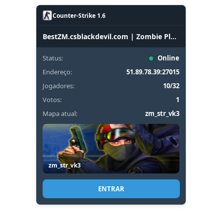
Counter-Strike 1.6
BestZM.csblackdevil.com | Zombie Plague UltimateX
Status:
Online
Endereço:
51.89.78.39:27015
Jogadores:
10/32
Votos:
1
Mapa atual:
zm_str_vk3
zm_str_vk3
ENTRAR