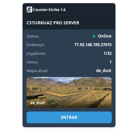
Counter-Strike 1.6
CSTURKUAZ PRO SERVER
Status:
Online
Endereço:
77.93.148.195:27015
Jogadores:
1/32
Votos:
1
Mapa atual:
de_dust
de_dust
ENTRAR