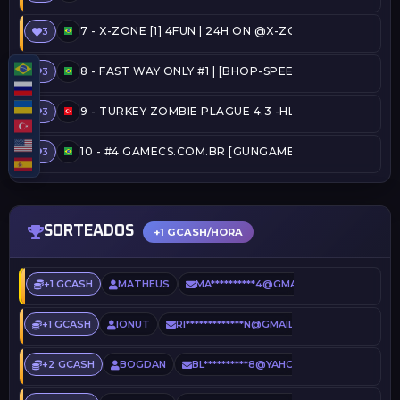
7 -
X-ZONE [1] 4FUN | 24H ON @X-ZONE
3
8 -
FAST WAY ONLY #1 | [BHOP-SPEEDRUN] [TOP15, 
3
9 -
TURKEY ZOMBIE PLAGUE 4.3 -HLPLAYER.COM
3
10 -
#4 GAMECS.COM.BR [GUNGAME] (4:08) @SERVER
3
SORTEADOS
+1 GCASH/HORA
+1 GCASH
MATHEUS
MA**********4@GMAIL.COM
2 HORA
+1 GCASH
IONUT
RI*************N@GMAIL.COM
7 HORAS
+2 GCASH
BOGDAN
BL**********8@YAHOO.COM
13 HOR