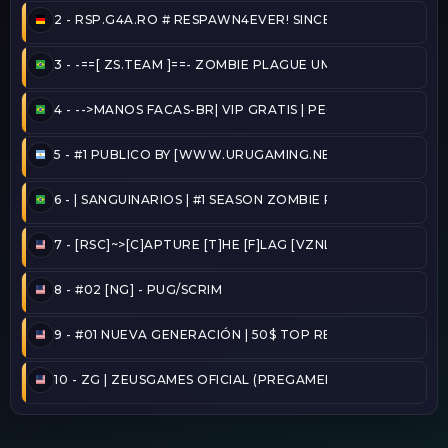
2 -
RSP.G4A.RO # RESPAWN4EVER! SINCE 2020!
3 -
-==[ ZS.TEAM ]==- ZOMBIE PLAGUE UMBRELLA @ZSTEA
4 -
-->MANOS FACAS-BR| VIP GRATIS | PEGA BANDEIRA - TA
5 -
#1 PUBLICO BY [WWW.URUGAMING.NET]
6 -
| SANGUINARIOS | #1 SEASON ZOMBIE PLAGUE@2026/
7 -
[RSC]~>[C]APTURE [T]HE [F]LAG [VZNLA]
8 -
#02 [NG] - PUG/SCRIM
9 -
#01 NUEVA GENERACIÓN | 50$ TOP REINICIADO
10 -
ZG | ZEUSGAMES OFICIAL (PREGAMER)