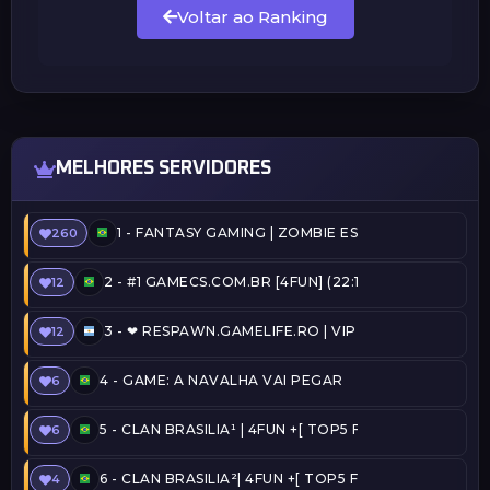
Voltar ao Ranking
MELHORES SERVIDORES
1 -
FANTASY GAMING | ZOMBIE ESCAPE | FREEVIP
260
2 -
#1 GAMECS.COM.BR [4FUN] (22:11) @SERVERSBR.
12
3 -
❤ RESPAWN.GAMELIFE.RO | VIP FREE | STEAM ON 
12
4 -
GAME: A NAVALHA VAI PEGAR
6
5 -
CLAN BRASILIA¹ | 4FUN +[ TOP5 FREE ADMIN + C
6
6 -
CLAN BRASILIA²| 4FUN +[ TOP5 FREE ADMIN + CO
4