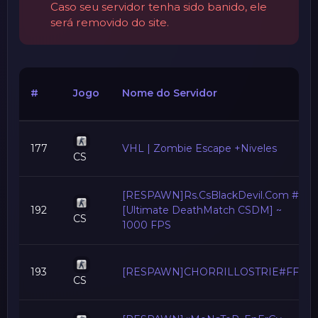
Caso seu servidor tenha sido banido, ele
será removido do site.
#
Jogo
Nome do Servidor
177
VHL | Zombie Escape +Niveles
CS
[RESPAWN]Rs.CsBlackDevil.Com #
192
[Ultimate DeathMatch CSDM] ~
CS
1000 FPS
193
[RESPAWN]CHORRILLOSTRIE#FFA
CS