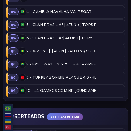
4 -
GAME: A NAVALHA VAI PEGAR
6
5 -
CLAN BRASILIA¹ | 4FUN +[ TOP5 FREE ADMIN + C
6
6 -
CLAN BRASILIA²| 4FUN +[ TOP5 FREE ADMIN + CO
4
7 -
X-ZONE [1] 4FUN | 24H ON @X-ZONE
3
8 -
FAST WAY ONLY #1 | [BHOP-SPEEDRUN] [TOP15, 
3
9 -
TURKEY ZOMBIE PLAGUE 4.3 -HLPLAYER.COM
3
10 -
#4 GAMECS.COM.BR [GUNGAME] (35:08) @SERVE
3
SORTEADOS
+1 GCASH/HORA