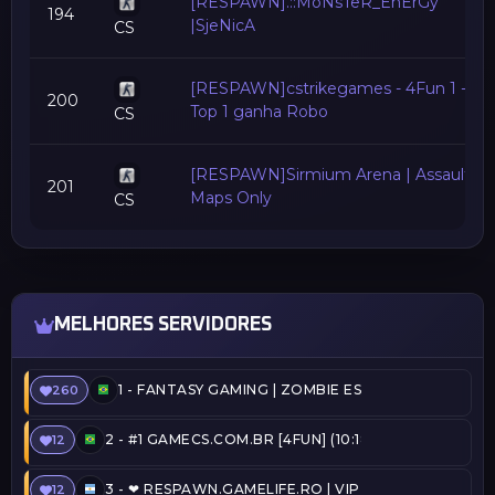
[RESPAWN].::MoNsTeR_EnErGy
194
|SjeNicA
CS
[RESPAWN]cstrikegames - 4Fun 1 -
200
Top 1 ganha Robo
CS
[RESPAWN]Sirmium Arena | Assault
201
Maps Only
CS
MELHORES SERVIDORES
1 -
FANTASY GAMING | ZOMBIE ESCAPE | FREEVIP
260
2 -
#1 GAMECS.COM.BR [4FUN] (10:18) @SERVERSBR.
12
3 -
❤ RESPAWN.GAMELIFE.RO | VIP FREE | STEAM ON 
12