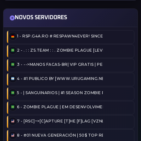
NOVOS SERVIDORES
1 -
RSP.G4A.RO # RESPAWN4EVER! SINCE 2020!
2 -
. : : ZS.TEAM : : . ZOMBIE PLAGUE [LEVELS & UP] @ZSTE
3 -
-->MANOS FACAS-BR| VIP GRATIS | PEGA BANDEIRA - TA
4 -
#1 PUBLICO BY [WWW.URUGAMING.NET]
5 -
| SANGUINARIOS | #1 SEASON ZOMBIE PLAGUE@2026/
6 -
ZOMBIE PLAGUE | EM DESENVOLVIMENTO
7 -
[RSC]~>[C]APTURE [T]HE [F]LAG [VZNLA]
8 -
#01 NUEVA GENERACIÓN | 50$ TOP REINICIADO