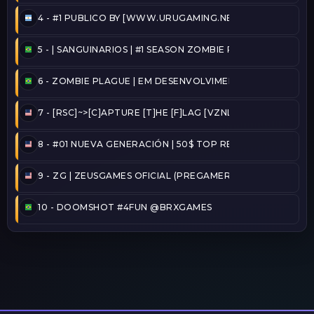
4 -
#1 PUBLICO BY [WWW.URUGAMING.NET]
5 -
| SANGUINARIOS | #1 SEASON ZOMBIE PLAGUE@2026/
6 -
ZOMBIE PLAGUE | EM DESENVOLVIMENTO
7 -
[RSC]~>[C]APTURE [T]HE [F]LAG [VZNLA]
8 -
#01 NUEVA GENERACIÓN | 50$ TOP REINICIADO
9 -
ZG | ZEUSGAMES OFICIAL (PREGAMER)
10 -
DOOMSHOT #4FUN @BRXGAMES