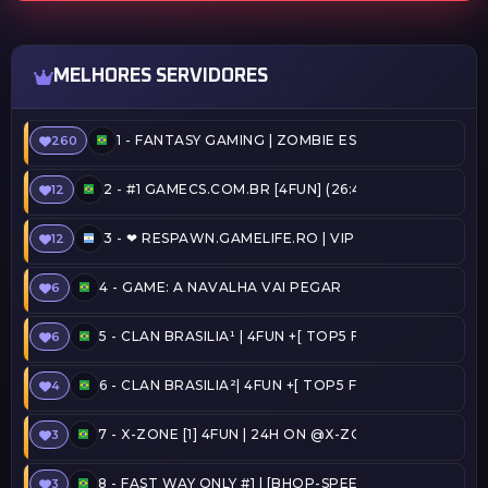
MELHORES SERVIDORES
1 -
FANTASY GAMING | ZOMBIE ESCAPE | FREEVIP
260
2 -
#1 GAMECS.COM.BR [4FUN] (26:41) @SERVERSBR.
12
3 -
❤ RESPAWN.GAMELIFE.RO | VIP FREE | STEAM ON 
12
4 -
GAME: A NAVALHA VAI PEGAR
6
5 -
CLAN BRASILIA¹ | 4FUN +[ TOP5 FREE ADMIN + C
6
6 -
CLAN BRASILIA²| 4FUN +[ TOP5 FREE ADMIN + CO
4
7 -
X-ZONE [1] 4FUN | 24H ON @X-ZONE
3
8 -
FAST WAY ONLY #1 | [BHOP-SPEEDRUN] [TOP15, 
3