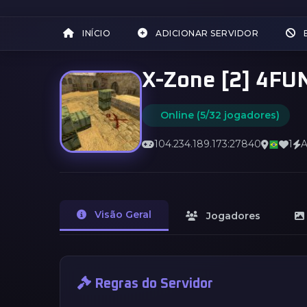
INÍCIO
ADICIONAR SERVIDOR
X-Zone [2] 4FU
Online (5/32 jogadores)
104.234.189.173:27840
1
A
Visão Geral
Jogadores
Regras do Servidor