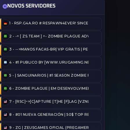
NOVOS SERVIDORES
1 -
RSP.G4A.RO # RESPAWN4EVER! SINCE 2020!
3 HORAS ATRÁS
2 -
-= [ ZS.TEAM ] =- ZOMBIE PLAGUE ADVANCED @ZSTEAM.SI
TRÁS
3 -
-->MANOS FACAS-BR| VIP GRATIS | PEGA BANDEIRA - TAG A
ORAS ATRÁS
4 -
#1 PUBLICO BY [WWW.URUGAMING.NET]
 HORAS ATRÁS
5 -
| SANGUINARIOS | #1 SEASON ZOMBIE PLAGUE@2026/FU
TRÁS
6 -
ZOMBIE PLAGUE | EM DESENVOLVIMENTO
1 DIA ATRÁS
7 -
[RSC]~>[C]APTURE [T]HE [F]LAG [VZNLA]
IA ATRÁS
8 -
#01 NUEVA GENERACIÓN | 50$ TOP REINICIADO
S
9 -
ZG | ZEUSGAMES OFICIAL (PREGAMER)
1 DIA ATRÁS