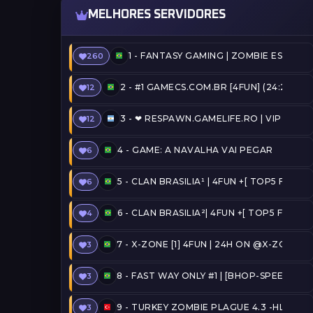
MELHORES SERVIDORES
1 -
FANTASY GAMING | ZOMBIE ESCAPE 
260
2 -
#1 GAMECS.COM.BR [4FUN] (24:20) 
12
3 -
❤ RESPAWN.GAMELIFE.RO | VIP FREE |
12
4 -
GAME: A NAVALHA VAI PEGAR
6
5 -
CLAN BRASILIA¹ | 4FUN +[ TOP5 FREE
6
6 -
CLAN BRASILIA²| 4FUN +[ TOP5 FREE 
4
7 -
X-ZONE [1] 4FUN | 24H ON @X-ZONE
3
8 -
FAST WAY ONLY #1 | [BHOP-SPEEDRUN
3
9 -
TURKEY ZOMBIE PLAGUE 4.3 -HLPLAY
3