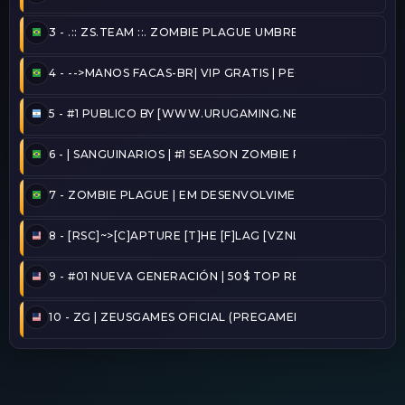
3 -
.:: ZS.TEAM ::. ZOMBIE PLAGUE UMBRELLA [VIP-FREE] 
4 -
-->MANOS FACAS-BR| VIP GRATIS | PEGA BANDEIRA - TA
5 -
#1 PUBLICO BY [WWW.URUGAMING.NET]
6 -
| SANGUINARIOS | #1 SEASON ZOMBIE PLAGUE@2026/
7 -
ZOMBIE PLAGUE | EM DESENVOLVIMENTO
8 -
[RSC]~>[C]APTURE [T]HE [F]LAG [VZNLA]
9 -
#01 NUEVA GENERACIÓN | 50$ TOP REINICIADO
10 -
ZG | ZEUSGAMES OFICIAL (PREGAMER)