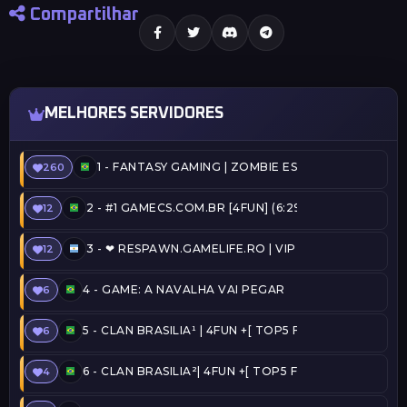
Compartilhar
MELHORES SERVIDORES
1 -
FANTASY GAMING | ZOMBIE ESCAPE | FREEVIP
260
2 -
#1 GAMECS.COM.BR [4FUN] (6:29) @SERVERSBR.
12
3 -
❤ RESPAWN.GAMELIFE.RO | VIP FREE | STEAM ON 
12
4 -
GAME: A NAVALHA VAI PEGAR
6
5 -
CLAN BRASILIA¹ | 4FUN +[ TOP5 FREE ADMIN + C
6
6 -
CLAN BRASILIA²| 4FUN +[ TOP5 FREE ADMIN + CO
4