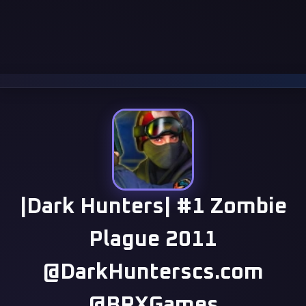
|Dark Hunters| #1 Zombie
Plague 2011
@DarkHunterscs.com
@BRXGames