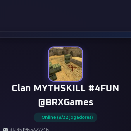
Clan MYTHSKILL #4FUN
@BRXGames
Online (8/32 jogadores)
131.196.198.52:27248