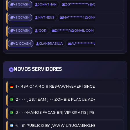
+1 GCASH
JONATHAN
ZG************Y@GMAIL.COM
1 DI
+1 GCASH
MATHEUS
MA**********4@GMAIL.COM
1 DIA A
+1 GCASH
IGOR
DI*******R@GMAIL.COM
1 DIA ATRÁS
+2 GCASH
CLANBRASILIA
AL*************L@GMAIL.COM
2
NOVOS SERVIDORES
1 -
RSP.G4A.RO # RESPAWN4EVER! SINCE 2020!
2 -
-= [ ZS.TEAM ] =- ZOMBIE PLAGUE ADVANCED @ZSTEAM
3 -
-->MANOS FACAS-BR| VIP GRATIS | PEGA BANDEIRA - TA
4 -
#1 PUBLICO BY [WWW.URUGAMING.NET]