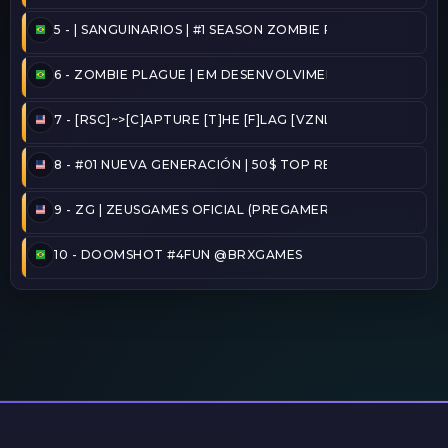
5 -
| SANGUINARIOS | #1 SEASON ZOMBIE PLAGUE@2026/
6 -
ZOMBIE PLAGUE | EM DESENVOLVIMENTO
7 -
[RSC]~>[C]APTURE [T]HE [F]LAG [VZNLA]
8 -
#01 NUEVA GENERACIÓN | 50$ TOP REINICIADO
9 -
ZG | ZEUSGAMES OFICIAL (PREGAMER)
10 -
DOOMSHOT #4FUN @BRXGAMES