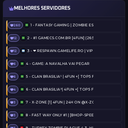
MELHORES SERVIDORES
1 -
FANTASY GAMING | ZOMBIE ESCAPE | FREEVIP
260
2 -
#1 GAMECS.COM.BR [4FUN] (26:57) @SERVERSBR.
12
3 -
❤ RESPAWN.GAMELIFE.RO | VIP FREE | STEAM ON 
12
4 -
GAME: A NAVALHA VAI PEGAR
6
5 -
CLAN BRASILIA¹ | 4FUN +[ TOP5 FREE ADMIN + C
6
6 -
CLAN BRASILIA²| 4FUN +[ TOP5 FREE ADMIN + CO
4
7 -
X-ZONE [1] 4FUN | 24H ON @X-ZONE
3
8 -
FAST WAY ONLY #1 | [BHOP-SPEEDRUN] [TOP15, 
3
9 -
TURKEY ZOMBIE PLAGUE 4.3 -HLPLAYER.COM