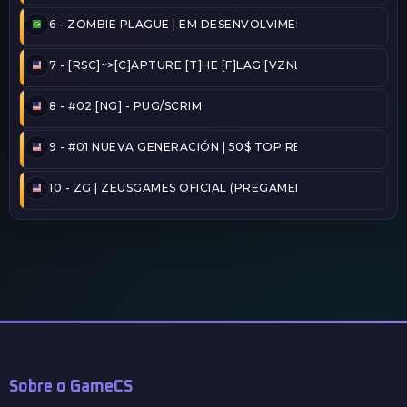
6 -
ZOMBIE PLAGUE | EM DESENVOLVIMENTO
7 -
[RSC]~>[C]APTURE [T]HE [F]LAG [VZNLA]
8 -
#02 [NG] - PUG/SCRIM
9 -
#01 NUEVA GENERACIÓN | 50$ TOP REINICIADO
10 -
ZG | ZEUSGAMES OFICIAL (PREGAMER)
Sobre o GameCS