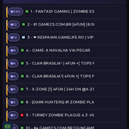
1 -
FANTASY GAMING | ZOMBIE ESCAPE | FREEVIP
260
2 -
#1 GAMECS.COM.BR [4FUN] (6:06) @SERVERSBR.
12
3 -
❤ RESPAWN.GAMELIFE.RO | VIP FREE | STEAM ON 
12
4 -
GAME: A NAVALHA VAI PEGAR
6
5 -
CLAN BRASILIA¹ | 4FUN +[ TOP5 FREE ADMIN + C
6
6 -
CLAN BRASILIA²| 4FUN +[ TOP5 FREE ADMIN + CO
4
7 -
X-ZONE [1] 4FUN | 24H ON @X-ZONE
3
8 -
|DARK HUNTERS| #1 ZOMBIE PLAGUE 2011 @DA
3
9 -
TURKEY ZOMBIE PLAGUE 4.3 -HLPLAYER.COM
3
10 -
#4 GAMECS.COM.BR [GUNGAME] (33:48) @SERVE
3