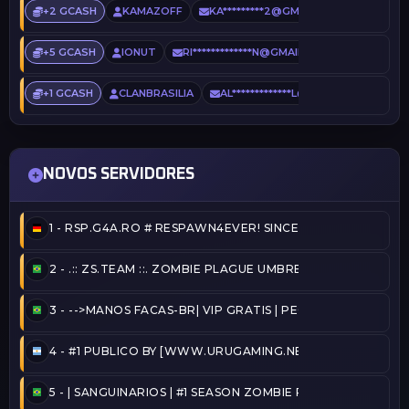
+2 GCASH
KAMAZOFF
KA*********2@GMAIL.COM
1 DIA 
+5 GCASH
IONUT
RI*************N@GMAIL.COM
1 DIA AT
+1 GCASH
CLANBRASILIA
AL*************L@GMAIL.COM
2 
NOVOS SERVIDORES
1 -
RSP.G4A.RO # RESPAWN4EVER! SINCE 2020!
2 -
.:: ZS.TEAM ::. ZOMBIE PLAGUE UMBRELLA [VIP-FREE] 
3 -
-->MANOS FACAS-BR| VIP GRATIS | PEGA BANDEIRA - TA
4 -
#1 PUBLICO BY [WWW.URUGAMING.NET]
5 -
| SANGUINARIOS | #1 SEASON ZOMBIE PLAGUE@2026/