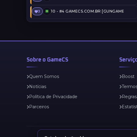
10 -
#4 GAMECS.COM.BR [GUNGAME] (22:
3
Sobre o GameCS
Serviç
Quem Somos
Boost
Notícias
Termo
Política de Privacidade
Regras
Parceiros
Estatís