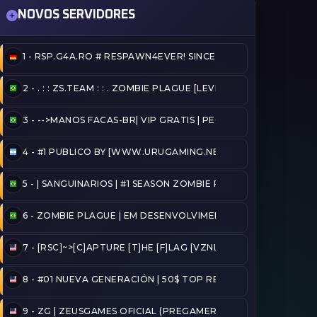
NOVOS SERVIDORES
1 -
RSP.G4A.RO # RESPAWN4EVER! SINCE 2020!
RÁS
2 -
. : : ZS.TEAM : : . ZOMBIE PLAGUE [LEVELS & UP] @ZSTEAM.
9 HORAS ATRÁS
3 -
-->MANOS FACAS-BR| VIP GRATIS | PEGA BANDEIRA - TAG A
 HORAS ATRÁS
4 -
#1 PUBLICO BY [WWW.URUGAMING.NET]
ATRÁS
5 -
| SANGUINARIOS | #1 SEASON ZOMBIE PLAGUE@2026/FU
1 DIA ATRÁS
6 -
ZOMBIE PLAGUE | EM DESENVOLVIMENTO
1 DIA ATRÁS
7 -
[RSC]~>[C]APTURE [T]HE [F]LAG [VZNLA]
1 DIA ATRÁS
8 -
#01 NUEVA GENERACIÓN | 50$ TOP REINICIADO
S
9 -
ZG | ZEUSGAMES OFICIAL (PREGAMER)
S