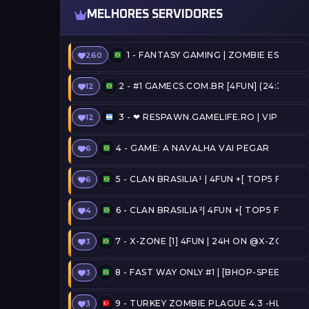
MELHORES SERVIDORES
1 -
FANTASY GAMING | ZOMBIE ESCAPE 
260
2 -
#1 GAMECS.COM.BR [4FUN] (24:33) 
12
3 -
❤ RESPAWN.GAMELIFE.RO | VIP FREE |
12
4 -
GAME: A NAVALHA VAI PEGAR
6
5 -
CLAN BRASILIA¹ | 4FUN +[ TOP5 FREE
6
6 -
CLAN BRASILIA²| 4FUN +[ TOP5 FREE 
4
7 -
X-ZONE [1] 4FUN | 24H ON @X-ZONE
3
8 -
FAST WAY ONLY #1 | [BHOP-SPEEDRUN
3
9 -
TURKEY ZOMBIE PLAGUE 4.3 -HLPLAY
3