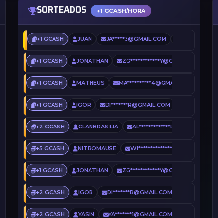
SORTEADOS
+1 GCASH/HORA
| FREEVIP+CSO+EVENTS
+1 GCASH
JUAN
JA*****3@GMAIL.COM
4 HORAS AT
@SERVERSBR.NET
+1 GCASH
JONATHAN
ZG************Y@GMAIL.COM
 STEAM ON = VIP ❤
+1 GCASH
MATHEUS
MA**********4@GMAIL.COM
14
+1 GCASH
IGOR
DI*******R@GMAIL.COM
19 HORAS 
 ADMIN + COMPETITIVE] | @MAXIGAMES
+2 GCASH
CLANBRASILIA
AL*************L@GMAIL.COM
ADMIN + COMPETITIVE] | @MAXIGAMES
+5 GCASH
NITROMAUSE
WI***************2@GMAIL.COM
+1 GCASH
JONATHAN
ZG************Y@GMAIL.COM
] [TOP15, RECORDBOT]
+2 GCASH
IGOR
DI*******R@GMAIL.COM
1 DIA ATRÁ
ER.COM
+2 GCASH
YASIN
YA*******1@GMAIL.COM
1 DIA ATRÁ