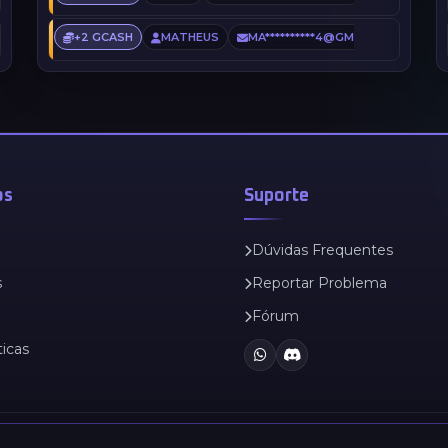
53) @SERVERSBR.NET
+2 GCASH
MATHEUS
MA**********4@GMAIL.COM
2 
os
Suporte
Dúvidas Frequentes
s
Reportar Problema
Fórum
ticas