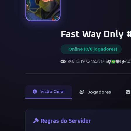
Fast Way Only 
Online (0/6 jogadores)
190.115.197.245:27016
1
Ad
Visão Geral
Jogadores
Regras do Servidor