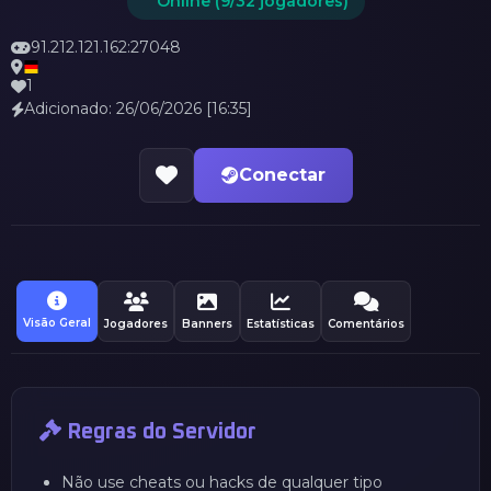
Online (9/32 jogadores)
91.212.121.162:27048
1
Adicionado: 26/06/2026 [16:35]
Conectar
Visão Geral
Jogadores
Banners
Estatísticas
Comentários
Regras do Servidor
Não use cheats ou hacks de qualquer tipo