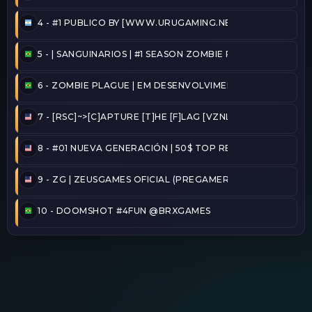
4 -
#1 PUBLICO BY [WWW.URUGAMING.NET]
5 -
| SANGUINARIOS | #1 SEASON ZOMBIE PLAGUE@2026/
6 -
ZOMBIE PLAGUE | EM DESENVOLVIMENTO
7 -
[RSC]~>[C]APTURE [T]HE [F]LAG [VZNLA]
8 -
#01 NUEVA GENERACIÓN | 50$ TOP REINICIADO
9 -
ZG | ZEUSGAMES OFICIAL (PREGAMER)
10 -
DOOMSHOT #4FUN @BRXGAMES