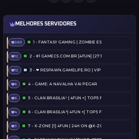
MELHORES SERVIDORES
1 -
FANTASY GAMING | ZOMBIE ESCAPE | FREEVIP
260
2 -
#1 GAMECS.COM.BR [4FUN] (27:19) @SERVERSBR.
12
3 -
❤ RESPAWN.GAMELIFE.RO | VIP FREE | STEAM ON 
12
4 -
GAME: A NAVALHA VAI PEGAR
6
5 -
CLAN BRASILIA¹ | 4FUN +[ TOP5 FREE ADMIN + C
6
6 -
CLAN BRASILIA²| 4FUN +[ TOP5 FREE ADMIN + CO
4
7 -
X-ZONE [1] 4FUN | 24H ON @X-ZONE
3