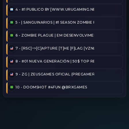
4 -
#1 PUBLICO BY [WWW.URUGAMING.NET]
5 -
| SANGUINARIOS | #1 SEASON ZOMBIE PLAGUE@2026/
6 -
ZOMBIE PLAGUE | EM DESENVOLVIMENTO
7 -
[RSC]~>[C]APTURE [T]HE [F]LAG [VZNLA]
8 -
#01 NUEVA GENERACIÓN | 50$ TOP REINICIADO
9 -
ZG | ZEUSGAMES OFICIAL (PREGAMER)
10 -
DOOMSHOT #4FUN @BRXGAMES