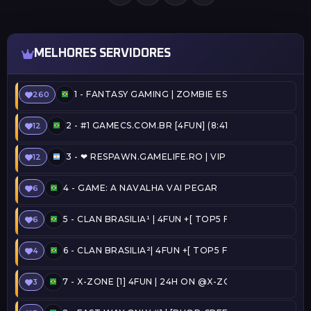
MELHORES SERVIDORES
1 -
FANTASY GAMING | ZOMBIE ESCAPE | FREEVIP
260
2 -
#1 GAMECS.COM.BR [4FUN] (8:41) @SERVERSBR.N
12
3 -
❤ RESPAWN.GAMELIFE.RO | VIP FREE | STEAM ON 
12
4 -
GAME: A NAVALHA VAI PEGAR
6
5 -
CLAN BRASILIA¹ | 4FUN +[ TOP5 FREE ADMIN + C
6
6 -
CLAN BRASILIA²| 4FUN +[ TOP5 FREE ADMIN + CO
4
7 -
X-ZONE [1] 4FUN | 24H ON @X-ZONE
3