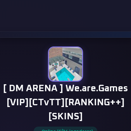
[ DM ARENA ] We.are.Games
[VIP][CTvTT][RANKING++]
[SKINS]