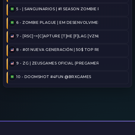
5 -
| SANGUINARIOS | #1 SEASON ZOMBIE PLAGUE@2026/
6 -
ZOMBIE PLAGUE | EM DESENVOLVIMENTO
7 -
[RSC]~>[C]APTURE [T]HE [F]LAG [VZNLA]
8 -
#01 NUEVA GENERACIÓN | 50$ TOP REINICIADO
9 -
ZG | ZEUSGAMES OFICIAL (PREGAMER)
10 -
DOOMSHOT #4FUN @BRXGAMES