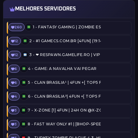
MELHORES SERVIDORES
1 -
FANTASY GAMING | ZOMBIE ESCAPE | FREEVIP
260
2 -
#1 GAMECS.COM.BR [4FUN] (19:14) @SERVERSBR.
12
3 -
❤ RESPAWN.GAMELIFE.RO | VIP FREE | STEAM ON 
12
4 -
GAME: A NAVALHA VAI PEGAR
6
5 -
CLAN BRASILIA¹ | 4FUN +[ TOP5 FREE ADMIN + C
6
6 -
CLAN BRASILIA²| 4FUN +[ TOP5 FREE ADMIN + CO
4
7 -
X-ZONE [1] 4FUN | 24H ON @X-ZONE
3
8 -
FAST WAY ONLY #1 | [BHOP-SPEEDRUN] [TOP15, 
3
9 -
TURKEY ZOMBIE PLAGUE 4.3 -HLPLAYER.COM